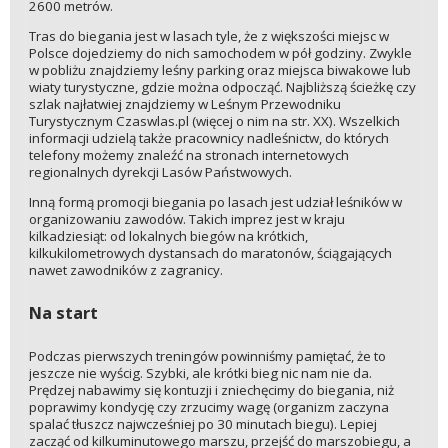
2600 metrów.
Tras do biegania jest w lasach tyle, że z większości miejsc w
Polsce dojedziemy do nich samochodem w pół godziny. Zwykle
w pobliżu znajdziemy leśny parking oraz miejsca biwakowe lub
wiaty turystyczne, gdzie można odpocząć. Najbliższą ścieżkę czy
szlak najłatwiej znajdziemy w Leśnym Przewodniku
Turystycznym Czaswlas.pl (więcej o nim na str. XX). Wszelkich
informacji udzielą także pracownicy nadleśnictw, do których
telefony możemy znaleźć na stronach internetowych
regionalnych dyrekcji Lasów Państwowych.
Inną formą promocji biegania po lasach jest udział leśników w
organizowaniu zawodów. Takich imprez jest w kraju
kilkadziesiąt: od lokalnych biegów na krótkich,
kilkukilometrowych dystansach do maratonów, ściągających
nawet zawodników z zagranicy.
Na start
Podczas pierwszych treningów powinniśmy pamiętać, że to
jeszcze nie wyścig. Szybki, ale krótki bieg nic nam nie da.
Prędzej nabawimy się kontuzji i zniechęcimy do biegania, niż
poprawimy kondycję czy zrzucimy wagę (organizm zaczyna
spalać tłuszcz najwcześniej po 30 minutach biegu). Lepiej
zacząć od kilkuminutowego marszu, przejść do marszobiegu, a