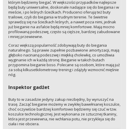
którym będziemy biegać. W większości przypadków najlepsze
będą buty uniwersalne, doskonale nadające się do biegania i w
mieście, i po leśnych ścieżkach. Producenci oferują też buty
trailowe, czyli do biegania w trudnym terenie. Te świetnie
sprawdzą się na ścieżkach leśnych, a nawet poza nimi, jednak
już bieganie na asfalcie będą mniej komfortowe. Mają mocno
profilowaną podeszwę, często są cięższe, bardziej zabudowane
i mniej przewiewne.
Coraz większą popularność zdobywają buty do biegania
naturalnego. Są prawie zupełnie pozbawione amortyzacji, mają
głęboko nacinaną podeszwę i miękką cholewkę, co umożliwia
wyginanie ich w każdą stronę. Bieganie w takich butach
przypomina bieganie boso. Polecane są osobom, które mają już
za sobą kilkusetkilometrowy trening i zdążyły wzmocnić mięśnie
nóg.
Inspektor gadżet
Buty to w zasadzie jedyny zakup niezbędny, by wyruszyć na
trasę. Zacząć bieganie możemy w zwykłej bawełnianej koszulce,
choć oczywiście bardziej komfortowo będziemy się czuć w tzw.
koszulce technologicznej. Jest wykonana ze sztucznej tkaniny,
która jest przewiewna, nie wchłania potu, nie przykleja się do
ciała i nie obciera.