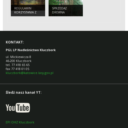
REGULAMIN
SPRZEDAŻ
KORZYSTANIA Z
DREWNA
DRÓG LEŚNYCH
KONTAKT:
PGL LP Nadleśnictwo Kluczbork
ul. Mickiewicza 8
46-200 Kluczbork
tel. 77 418 65 65
fax 77 418 01 05
kluczbork@katowice.lasy.gov.pl
Śledź nasz kanał YT:
EPI OHZ Kluczbork