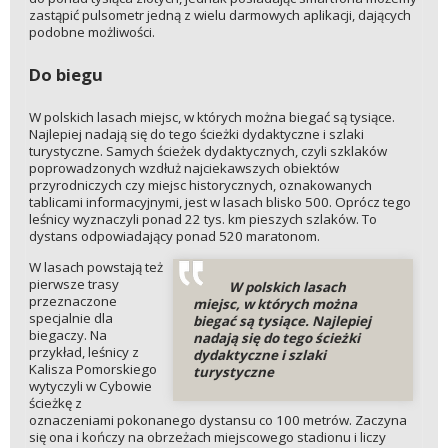
zastąpić pulsometr jedną z wielu darmowych aplikacji, dających
podobne możliwości.
Do biegu
W polskich lasach miejsc, w których można biegać są tysiące.
Najlepiej nadają się do tego ścieżki dydaktyczne i szlaki
turystyczne. Samych ścieżek dydaktycznych, czyli szklaków
poprowadzonych wzdłuż najciekawszych obiektów
przyrodniczych czy miejsc historycznych, oznakowanych
tablicami informacyjnymi, jest w lasach blisko 500. Oprócz tego
leśnicy wyznaczyli ponad 22 tys. km pieszych szlaków. To
dystans odpowiadający ponad 520 maratonom.
W lasach powstają też
pierwsze trasy
W polskich lasach
przeznaczone
miejsc, w których można
specjalnie dla
biegać są tysiące. Najlepiej
biegaczy. Na
nadają się do tego ścieżki
przykład, leśnicy z
dydaktyczne i szlaki
Kalisza Pomorskiego
turystyczne
wytyczyli w Cybowie
ścieżkę z
oznaczeniami pokonanego dystansu co 100 metrów. Zaczyna
się ona i kończy na obrzeżach miejscowego stadionu i liczy