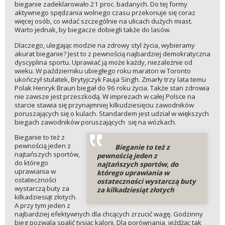
bieganie zadeklarowało 21 proc. badanych. Do tej formy
aktywnego spędzania wolnego czasu przekonuje się coraz
więcej osób, co widać szczególnie na ulicach dużych miast.
Warto jednak, by biegacze dobiegli także do lasów.
Dlaczego, ulegając modzie na zdrowy styl życia, wybieramy
akurat bieganie? Jest to z pewnością najbardziej demokratyczna
dyscyplina sportu. Uprawiać ją może każdy, niezależnie od
wieku. W październiku ubiegłego roku maraton w Toronto
ukończył stulatek, Brytyjczyk Fauja Singh. Zmarły trzy lata temu
Polak Henryk Braun biegał do 96 roku życia. Także stan zdrowia
nie zawsze jest przeszkodą. W imprezach w całej Polsce na
starcie stawia się przynajmniej kilkudziesięciu zawodników
poruszających się o kulach. Standardem jest udział w większych
biegach zawodników poruszających się na wózkach.
Bieganie to też z
pewnością jeden z
Bieganie to też z
najtańszych sportów,
pewnością jeden z
do którego
najtańszych sportów, do
uprawiania w
którego uprawiania w
ostateczności
ostateczności wystarczą buty
wystarczą buty za
za kilkadziesiąt złotych
kilkadziesiąt złotych.
A przy tym jeden z
najbardziej efektywnych dla chcących zrzucić wagę. Godzinny
bieg pozwala spalić tysiąc kalorii. Dla porównania, jeżdżąc tak