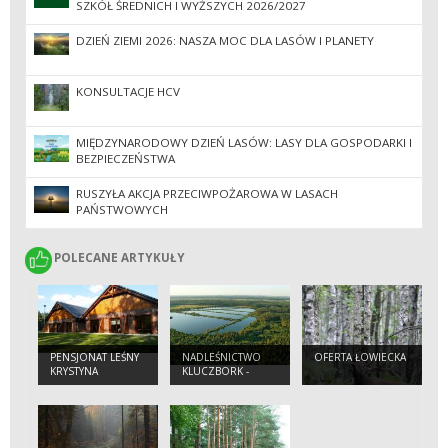
SZKÓŁ ŚREDNICH I WYŻSZYCH 2026/2027
DZIEŃ ZIEMI 2026: NASZA MOC DLA LASÓW I PLANETY
KONSULTACJE HCV
MIĘDZYNARODOWY DZIEŃ LASÓW: LASY DLA GOSPODARKI I
BEZPIECZEŃSTWA
RUSZYŁA AKCJA PRZECIWPOŻAROWA W LASACH
PAŃSTWOWYCH
POLECANE ARTYKUŁY
POLECANE ARTYKUŁY
PENSJONAT LEŚNY
NADLEŚNICTWO
OFERTA ŁOWIECKA
KRYSTYNA
KLUCZBORK -
INFORMACJE
OGÓLNE