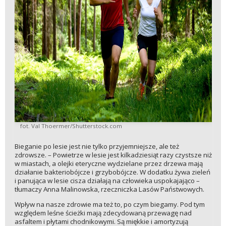
fot. Val Thoermer/Shutterstock.com
Bieganie po lesie jest nie tylko przyjemniejsze, ale też
zdrowsze. – Powietrze w lesie jest kilkadziesiąt razy czystsze niż
w miastach, a olejki eteryczne wydzielane przez drzewa mają
działanie bakteriobójcze i grzybobójcze. W dodatku żywa zieleń
i panująca w lesie cisza działają na człowieka uspokajająco –
tłumaczy Anna Malinowska, rzeczniczka Lasów Państwowych.
Wpływ na nasze zdrowie ma też to, po czym biegamy. Pod tym
względem leśne ścieżki mają zdecydowaną przewagę nad
asfaltem i płytami chodnikowymi. Są miękkie i amortyzują