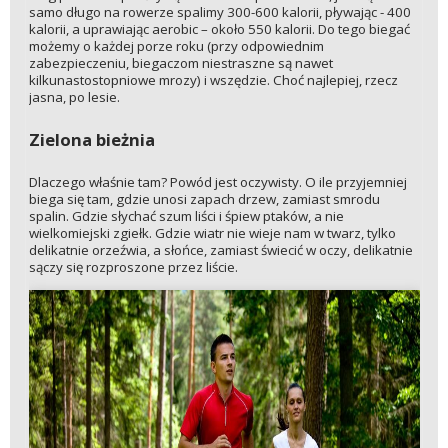
samo długo na rowerze spalimy 300-600 kalorii, pływając - 400
kalorii, a uprawiając aerobic – około 550 kalorii. Do tego biegać
możemy o każdej porze roku (przy odpowiednim
zabezpieczeniu, biegaczom niestraszne są nawet
kilkunastostopniowe mrozy) i wszędzie. Choć najlepiej, rzecz
jasna, po lesie.
Zielona bieżnia
Dlaczego właśnie tam? Powód jest oczywisty. O ile przyjemniej
biega się tam, gdzie unosi zapach drzew, zamiast smrodu
spalin. Gdzie słychać szum liści i śpiew ptaków, a nie
wielkomiejski zgiełk. Gdzie wiatr nie wieje nam w twarz, tylko
delikatnie orzeźwia, a słońce, zamiast świecić w oczy, delikatnie
sączy się rozproszone przez liście.