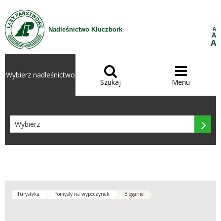
Przejdź do treści
A
Nadleśnictwo Kluczbork
A
A


Wybierz nadleśnictwo
Szukaj
Menu

Turystyka
Pomysły na wypoczynek
Bieganie