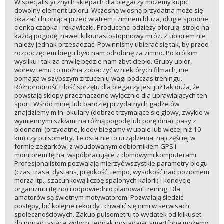
W specjalistycznych sklepach dla biegaczy możemy kupić
dowolny element ubioru. Wczesną wiosną przydatna może się
okazać chroniąca przed wiatrem i zimnem bluza, długie spodnie,
cienka czapka i rękawiczki. Producenci odzieży oferują stroje na
każdą pogodę, nawet kilkunastostopniowy mróz. Z ubiorem nie
należy jednak przesadzać. Powinniśmy ubierać się tak, by przed
rozpoczęciem biegu było nam odrobinę za zimno. Po krótkim
wysiłku i tak za chwilę będzie nam zbyt ciepło. Gruby ubiór,
wbrew temu co można zobaczyć w niektórych filmach, nie
pomaga w szybszym zrzuceniu wagi podczas treningu.
Różnorodność i ilość sprzętu dla biegaczy jest już tak duża, że
powstają sklepy przeznaczone wyłącznie dla uprawiających ten
sport. Wśród mniej lub bardziej przydatnych gadżetów
znajdziemy m.in. okulary (dobrze trzymające się głowy, zwykle w
wymiennymi szkłami na różną pogodę lub porę dnia), pasy z
bidonami (przydatne, kiedy biegamy w upale lub więcej niż 10
km) czy pulsometry. Te ostatnie to urządzenia, najczęściej w
formie zegarków, z wbudowanym odbiornikiem GPS i
monitorem tętna, współpracujące z domowymi komputerami.
Profesjonalistom pozwalają mierzyć wszystkie parametry biegu
(czas, trasa, dystans, prędkość, tempo, wysokość nad poziomem
morza itp., szacunkową liczbę spalonych kalorii) i kondycję
organizmu (tętno) i odpowiednio planować trening. Dla
amatorów są świetnym motywatorem. Pozwalają śledzić
postępy, bić kolejne rekordy i chwalić się nimi w serwisach
społecznościowych. Zakup pulsometru to wydatek od kilkuset
do ponad tysiąca złotych, jednak posiadając smartfona możemy