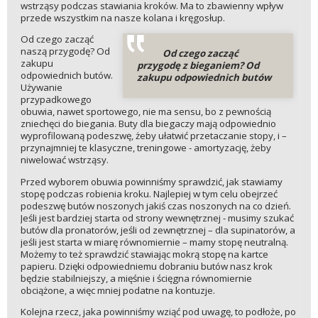
wstrząsy podczas stawiania kroków. Ma to zbawienny wpływ
przede wszystkim na nasze kolana i kręgosłup.
Od czego zacząć
naszą przygodę? Od
Od czego zacząć
zakupu
przygodę z bieganiem? Od
odpowiednich butów.
zakupu odpowiednich butów
Używanie
przypadkowego
obuwia, nawet sportowego, nie ma sensu, bo z pewnością
zniechęci do biegania. Buty dla biegaczy mają odpowiednio
wyprofilowaną podeszwę, żeby ułatwić przetaczanie stopy, i –
przynajmniej te klasyczne, treningowe - amortyzację, żeby
niwelować wstrząsy.
Przed wyborem obuwia powinniśmy sprawdzić, jak stawiamy
stopę podczas robienia kroku. Najlepiej w tym celu obejrzeć
podeszwę butów noszonych jakiś czas noszonych na co dzień.
Jeśli jest bardziej starta od strony wewnętrznej - musimy szukać
butów dla pronatorów, jeśli od zewnętrznej – dla supinatorów, a
jeśli jest starta w miarę równomiernie – mamy stopę neutralną.
Możemy to też sprawdzić stawiając mokrą stopę na kartce
papieru. Dzięki odpowiedniemu dobraniu butów nasz krok
będzie stabilniejszy, a mięśnie i ścięgna równomiernie
obciążone, a więc mniej podatne na kontuzje.
Kolejna rzecz, jaka powinniśmy wziąć pod uwagę, to podłoże, po