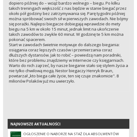
dopiero później do – wciąż bardzo wolnego – biegu. Po kilku
takich treningach większość z nas będzie w stanie biegać przez
około pół godziny bez zatrzymywania się. Parę tygodni później
można spróbować swoich sił w pierwszych zawodach. Nie bójmy
się porażki. Najlepsi biegacze dobiegają wprawdzie do mety
biegu na 5 km w około 15 minut, jednak limit na ukończenie
takich zawodów to zwykle 60 minut. W godzinę te 5 km można
pokonać spacerem.
Start w zawodach świetnie motywuje do dalszego biegania:
osiągania coraz lepszych czasów i przemierzania coraz
dłuższych dystansów. Jak to robić – powiedzą nam poradniki,
które bez problemu znajdziemy w Internecie czy księgarniach.
Warto do nich zajrzeć, by nasze bieganie stało się stylem życia a
nie tylko chwilową mogą. Nestor biegaczy Henryk Braun,
powtarzał „kto biega całe życie, ten się czuje znakomicie". 8
milionów Polaków już mu uwierzyło.
NAJNOWSZE AKTUALNOŚCI
NAJNOWSZE AKTUALNOŚCI
OGŁOSZENIE O NABORZE NA STAŻ DLA ABSOLWENTÓW